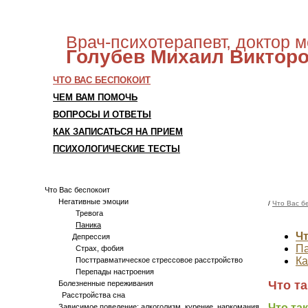
Врач-психотерапевт, доктор 
Голубев
Михаил Виктор
ЧТО ВАС БЕСПОКОИТ
ЧЕМ ВАМ ПОМОЧЬ
ВОПРОСЫ И ОТВЕТЫ
КАК ЗАПИСАТЬСЯ НА ПРИЕМ
ПСИХОЛОГИЧЕСКИЕ ТЕСТЫ
Что Вас беспокоит
Негативные эмоции
/
Что Вас б
Тревога
Паника
Чт
Депрессия
Па
Страх, фобия
Ка
Посттравматическое стрессовое расстройство
Перепады настроения
Что т
Болезненные переживания
Расстройства сна
Что та
Зависимое поведение: алкоголизм, курение, наркомания