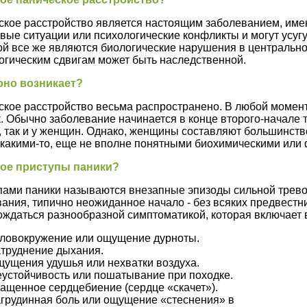
кое расстройство является настоящим заболеванием, имею
вые ситуации или психологические конфликты и могут усугу
й все же являются биологические нарушения в центрально
огическим сдвигам может быть наследственной.
 оно возникает?
ское расстройство весьма распространено. В любой момен
. Обычно заболевание начинается в конце второго-начале т
 так и у женщин. Однако, женщины составляют большинств
 какими-то, еще не вполне понятными биохимическими или
кое приступы паники?
ами паники называются внезапные эпизоды сильной тревог
ания, типично неожиданное начало - без всяких предвестн
ждаться разнообразной симптоматикой, которая включает в
ловокружение или ощущение дурноты.
труднение дыхания.
ущения удушья или нехватки воздуха.
устойчивость или пошатывание при походке.
ащенное сердцебиение (сердце «скачет»).
грудинная боль или ощущение «стеснения» в