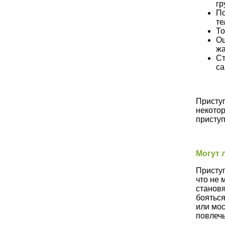
гр
По
те
То
Ощ
ж
Ст
са
Приступ
некотор
приступ
Могут 
Приступ
что не 
становя
бояться
или мос
повлечь