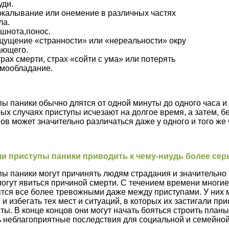
уди.
калывание или онемение в различных частях
ла.
шнота,понос.
ущение «странности» или «нереальности» окру­
ающего.
рах смерти, страх «сойти с ума» или потерять
мообладание.
ы паники обычно длятся от одной минуты до одного часа и
ых случаях приступы исчезают на долгое время, а затем, 
ов может значительно различаться даже у одного и того же 
ли приступы паники приводить к чему-ниудь более се
ы паники могут причинять людям страдания и значительно 
могут явиться причиной смерти. С течением времени мног
тся все более тревожными даже между приступами. У них м
 и избегать тех мест и ситуаций, в которых их застигали п
ты. В конце концов они могут начать бояться строить планы
 неблагоприятные последствия для социальной и семейной 