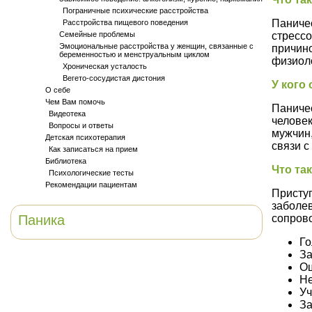
Пограничные психические расстройства
Паничес
Расстройства пищевого поведения
Семейные проблемы
стрессо
Эмоциональные расстройства у женщин, связанные с
причино
беременностью и менструальным циклом
физиол
Хроническая усталость
Вегето-сосудистая дистония
У кого
О себе
Чем Вам помочь
Паниче
Видеотека
человек
Вопросы и ответы
мужчин,
Детская психотерапия
связи с
Как записаться на прием
Библиотека
Что та
Психологические тесты
Рекомендации пациентам
Приступ
заболев
Паника
сопрово
Го
За
Ощ
Не
Уч
За