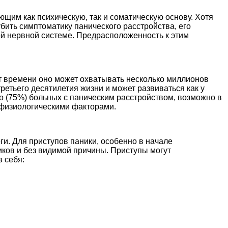
щим как психическую, так и соматическую основу. Хотя
бить симптоматику панического расстройства, его
й нервной системе. Предрасположенность к этим
т времени оно может охватывать несколько миллионов
ретьего десятилетия жизни и может развиваться как у
о (75%) больных с паническим расстройством, возможно в
 физиологическими факторами.
и. Для приступов паники, особенно в начале
иков и без видимой причины. Приступы могут
 себя: