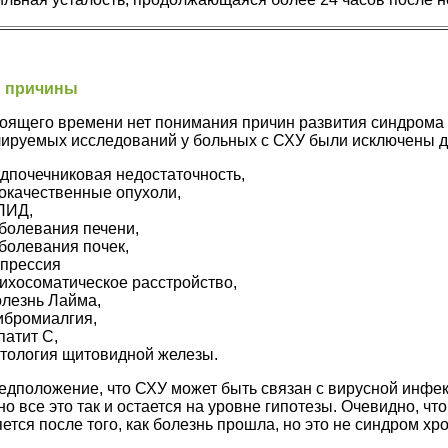
и причины
оящего времени нет понимания причин развития синдрома 
лируемых исследований у больных с СХУ были исключены 
дпочечниковая недостаточность,
окачественные опухоли,
ПИД,
болевания печени,
болевания почек,
прессия
ихосоматическое расстройство,
лезнь Лайма,
бромиалгия,
патит С,
тология щитовидной железы.
едположение, что СХУ может быть связан с вирусной инфе
но все это так и остается на уровне гипотезы. Очевидно, ч
ется после того, как болезнь прошла, но это не синдром хр