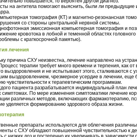
ачительно повышается, то вероятен другой диагноз.
сты на антитела помогают выяснить, были ли предыдущие 
рра.
мпьютерная томография (КТ) и магнитно-резонансная томо
рушения со стороны центральной нервной системы.
нофотонная эмиссионная компьютерная томография и пози
ижение кровотока в лобной и теменной областях головного 
роблемы с краткосрочной памятью).
гия лечения
ку причина СХУ неизвестна, лечение направлено на устра
Процесс терапии требует много времени и терпения, как от 
о выздоровления и не испытывают этого, сталкиваются с 
им выздоровлением, чрезмерное усердие в лечении, еще б
ию чувствительности к терапевтическим программам.
ждого пациента разрабатывается индивидуальный план лече
 симптомах. По мере изменения симптоматики лечение кор
ации различных методов, включающих фармакотерапию, пс
ие уделяется формированию здорового образа жизни.
котерапия
твенные препараты используются для облегчения различны
иенты с СХУ обладают повышенной чувствительностью к де
ь с низких доз и постепенно их увеличивать в зависимости