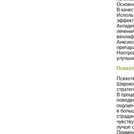
Основны
В качес
Использ
эффекта
Антидеп
лечения
венлафа
Анксиол
препара
Ноотроп
улучша
Психот
Психот
Широко 
стратег
В проц
поведен
ощущени
в больш
страдан
чувству
лучше с
Примен