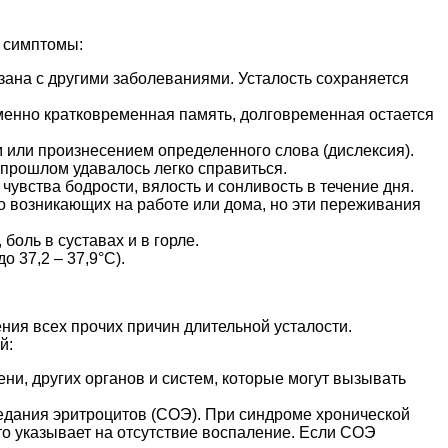
 симптомы:
зана с другими заболеваниями. Усталость сохраняется
менно кратковременная память, долговременная остается
м или произнесением определенного слова (дислексия).
 прошлом удавалось легко справиться.
увства бодрости, вялость и сонливость в течение дня.
но возникающих на работе или дома, но эти переживания
боль в суставах и в горле.
 37,2 – 37,9°С).
ния всех прочих причин длительной усталости.
й:
ни, других органов и систем, которые могут вызывать
седания эритроцитов (СОЭ). При синдроме хронической
о указывает на отсутствие воспаление. Если СОЭ