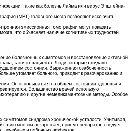
инфекции, такие как болезнь Лайма или вирус Эпштейна-
графия (МРТ) головного мозга позволяют исключить
тронная эмиссионная томографии могут показать
мозга, что объясняет наличие когнитивных трудностей
нение болезненных симптомов и восстановление активной
врача, так и от пациента. Люди, которые ожидают
ухудшением состояния. Выраженная озабоченность
ольше утомляет больного, приводит к разочарованию и
ния. Он основываться на общем состоянии здоровья и
ректируется. Большинство врачей используют
ихотерапию и другие немедикаментозные методы.
Особое
х симптомов синдрома хронической усталости. Учитывая,
йствию многим лекарствам, прием препаратов следует
 от лечебных и побочных эффектов.