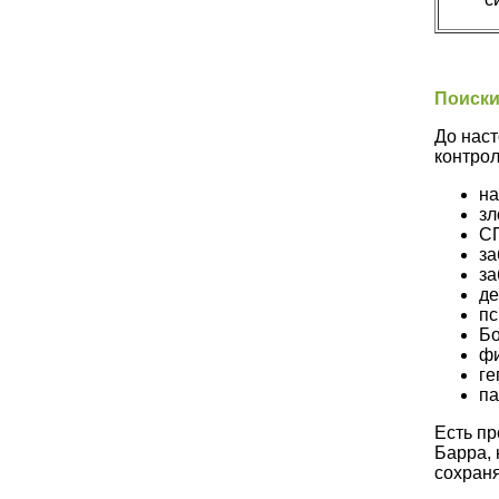
Поиск
До наст
контро
на
зл
С
за
за
де
пс
Бо
фи
ге
па
Есть пр
Барра, 
сохраня