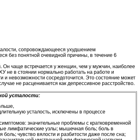
сталости, сопровождающееся ухудшением
я без понятной очевидной причины, в течение 6
. Он чаще встречается у женщин, чем у мужчин, наиболее
У не в стоянии нормально работать на работе и
ти и невозможности сосредоточится. Это состояние может
случае не расценивается как депрессивное расстройство.
кой усталости:
ольше,
длительную усталость, исключены в процессе
 симптомов: значительные проблемы с кратковременной
ные лимфатические узлы; мышечная боль; боль в
я боль; чувство вялости и разбитости даже после сна;
езначительной умственной или физической нагрузки.