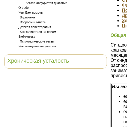
Ст
Вегето-сосудистая дистония
Ф
О себе
П
Чем Вам помочь
Д
Видеотека
З
Вопросы и ответы
П
Детская психотерапия
Как записаться на прием
Общая 
Библиотека
Психологические тесты
Синдро
Рекомендации пациентам
кратко
месяцев
Хроническая усталость
От синд
распрос
занимат
привест
Вы мо
е
е
в
е
п
н
с