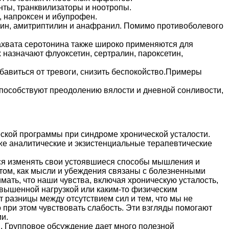
нты, транквилизаторы и ноотропы.
, напроксен и ибупрофен.
пин, амитриптилин и анафранил. Помимо противоболевого
ахвата серотонина также широко применяются для
 назначают флуоксетин, сертралин, пароксетин,
збавиться от тревоги, снизить беспокойство.Примеры
способствуют преодолению вялости и дневной сонливости,
кой программы при синдроме хронической усталости.
же аналитические и экзистенциальные терапевтические
ся изменять свои устоявшиеся способы мышления и
 том, как мысли и убеждения связаны с болезненными
ать, что наши чувства, включая хроническую усталость,
овышенной нагрузкой или каким-то физическим
т разницы между отсутствием сил и тем, что мы не
но при этом чувствовать слабость. Эти взгляды помогают
и.
ы
. Групповое обсуждение дает много полезной