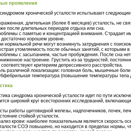
ные проявления
 синдромом хронической усталости испытывают следующие
раженная, длительная (более 6 месяцев) усталость, не свя
же после длительных периодов отдыха или сна.
облемы с памятью и концентрацией внимания. Страдает и
 достаточно хорошем уровне.
и нормальной речи могут возникнуть затруднения с поиско
страя утомляемость после обычных занятий, с которыми в
облемы с засыпанием, частые пробуждения. После сна нет ч
ниженное настроение. Грустить из-за трудностей, постоян
 соответствуют критериям депрессивного расстройства.
ль различной локализации: головная боль, мышечные боли, 
бфебрильная температура (повышение температуры тела до
стика
тика синдрома хронической усталости идет по пути исключе
ится широкий круг всесторонних исследований, включающи
сты работы щитовидной железы, надпочечников, почек, пече
стояние стойкой усталости.
ализ крови: наиболее показательным является скорость о
талости СОЭ повышено, но находится в пределах нормы, чт