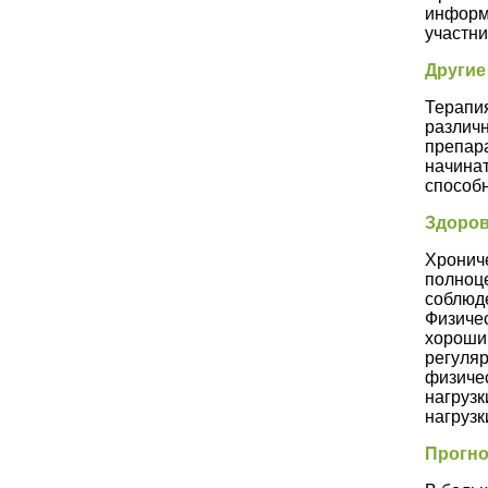
информа
участни
Другие
Терапия
различ
препара
начинат
способн
Здоров
Хрониче
полноце
соблюде
Физичес
хороши
регуляр
физичес
нагрузк
нагрузк
Прогно