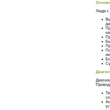
Основ
Люди с
Вы
да
Пр
на
Пр
Бы
Пр
По
не
Бо
Су
Диагно
Диагнос
Провод
Те
со
Ан
ус