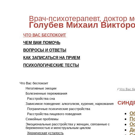
Врач-психотерапевт, доктор 
Голубев
Михаил Виктор
ЧТО ВАС БЕСПОКОИТ
ЧЕМ ВАМ ПОМОЧЬ
ВОПРОСЫ И ОТВЕТЫ
КАК ЗАПИСАТЬСЯ НА ПРИЕМ
ПСИХОЛОГИЧЕСКИЕ ТЕСТЫ
Что Вас беспокоит
Негативные эмоции
/
Что Вас б
Болезненные переживания
Расстройства сна
СИНДР
Зависимое поведение: алкоголизм, курение, наркомания
Пограничные психические расстройства
О
Расстройства пищевого поведения
П
Семейные проблемы
О
Эмоциональные расстройства у женщин, связанные с
беременностью и менструальным циклом
Д
Хроническая усталость