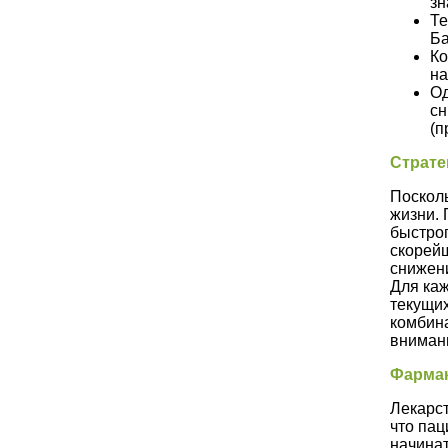
зн
Те
Ба
Ко
на
Од
сн
(п
Страте
Посколь
жизни. 
быстрог
скорейш
снижен
Для ка
текущих
комбин
вниман
Фарма
Лекарс
что пац
начинат