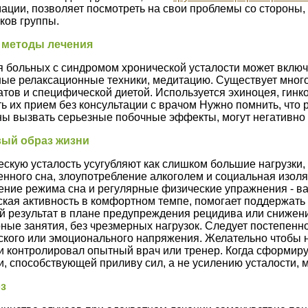
ции, позволяет посмотреть на свои проблемы со стороны, 
ков группы.
 методы лечения
 больных с синдромом хронической усталости может включ
ные релаксационные техники, медитацию. Существует мног
тов и специфической диетой. Используется эхиноцея, гинко
ь их прием без консультации с врачом Нужно помнить, что
ы вызвать серьезные побочные эффекты, могут негативно 
ый образ жизни
скую усталость усугубляют как слишком большие нагрузки, 
нного сна, злоупотребление алкоголем и социальная изоля
ние режима сна и регулярные физические упражнения - ва
кая активность в комфортном темпе, помогает поддержать 
й результат в плане предупреждения рецидива или снижени
ные занятия, без чрезмерных нагрузок. Следует постепенн
кого или эмоционального напряжения. Желательно чтобы н
и контролировал опытный врач или тренер. Когда сформир
и, способствующей приливу сил, а не усилению усталости, 
з