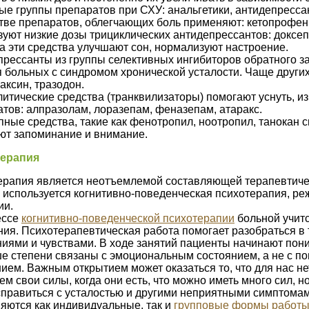
е группы препаратов при СХУ: анальгетики, антидепресса
тве препаратов, облегчающих боль применяют: кетопрофен
уют низкие дозы трициклических антидепрессантов: доксе
 эти средства улучшают сон, нормализуют настроение.
рессанты из группы селективных ингибиторов обратного з
 больных с синдромом хронической усталости. Чаще других
ксин, тразодон.
итические средства (транквилизаторы) помогают уснуть, и
тов: алпразолам, лоразепам, феназепам, атаракс.
ные средства, такие как фенотропил, ноотропил, танокан 
ют запоминание и внимание.
ерапия
ерапия является неотъемлемой составляющей терапевтичес
используется когнитивно-поведенческая психотерапия, ре
ии.
ессе
когнитивно-поведенческой психотерапии
больной учит
ия. Психотерапевтическая работа помогает разобраться в
ями и чувствами. В ходе занятий пациенты начинают поним
е степени связаны с эмоциональным состоянием, а не с п
ием. Важным открытием может оказаться то, что для нас не
ем свои силы, когда они есть, что можно иметь много сил, 
правиться с усталостью и другими неприятными симптомам
яются как индивидуальные, так и
групповые формы работ