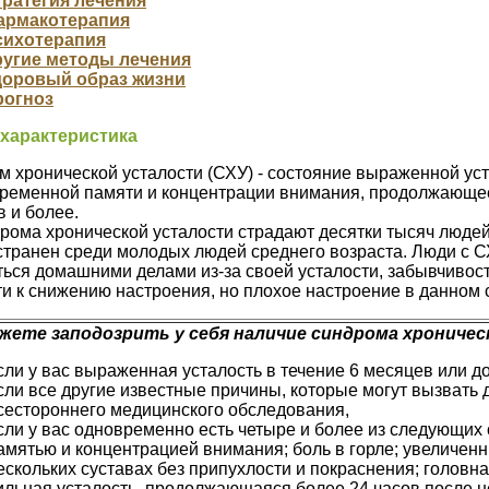
ратегия лечения
армакотерапия
сихотерапия
ругие методы лечения
доровый образ жизни
рогноз
характеристика
м хронической усталости (СХУ) - состояние выраженной у
временной памяти и концентрации внимания, продолжающеес
 и более.
рома хронической усталости страдают десятки тысяч людей
транен среди молодых людей среднего возраста. Люди с СХ
ься домашними делами из-за своей усталости, забывчивос
и к снижению настроения, но плохое настроение в данном 
жете заподозрить у себя наличие синдрома хроничес
сли у вас выраженная усталость в течение 6 месяцев или д
сли все другие известные причины, которые могут вызвать 
сестороннего медицинского обследования,
сли у вас одновременно есть четыре и более из следующих
амятью и концентрацией внимания; боль в горле; увеличен
ескольких суставах без припухлости и покраснения; головна
ильная усталость, продолжающаяся более 24 часов после н