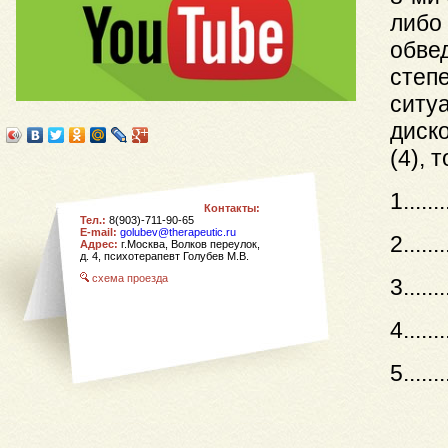
либо 
обве
степ
ситу
диско
(4), 
1........
Контакты:
Тел.:
8(903)-711-90-65
E-mail:
golubev@therapeutic.ru
2........
Адрес:
г.Москва, Волков переулок,
д. 4,
психотерапевт Голубев М.В.
схема проезда
3........
4........
5........