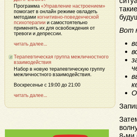
ситуа
Программа
«Управление настроением»
такие
помогает в онлайн режиме овладеть
буду
методами
когнитивно-поведенческой
психотерапии
и самостоятельно
применять их для освобождения от
Вот 
тревоги и депрессии.
в
читать далее...
в
Терапевтическая группа межличностного
з
взаимодействия
ч
Набор в новую терапевтическую группу
межличностного взаимодействия.
в
к
Воскресенье с 19:00 до 21:00
О
читать далее...
Запи
Зате
волну
8-ми 