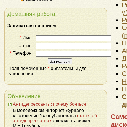
Р
у
Домашняя работа
Р
Записаться на прием:
О
(
*
Имя :
П
E-mail :
А
*
Телефон :
Д
Р
Поля помеченные
*
обязательны для
С
заполнения
Н
Н
Объявления
С
д
Антидепрессанты: почему бояться
В молодежном интернет-журнале
Само
«Поколение Y» опубликована
статья об
антидепрессантах
с комментариями
дис
М.В.Голубева.