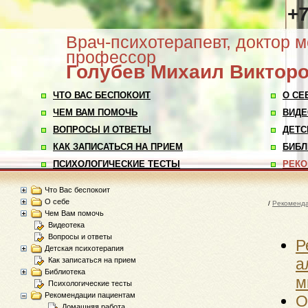
+7
Врач-психотерапевт, доктор м
профессор
Голубев
Михаил Виктор
ЧТО ВАС БЕСПОКОИТ
О СЕ
ЧЕМ ВАМ ПОМОЧЬ
ВИДЕ
ВОПРОСЫ И ОТВЕТЫ
ДЕТС
КАК ЗАПИСАТЬСЯ НА ПРИЕМ
БИБЛ
ПСИХОЛОГИЧЕСКИЕ ТЕСТЫ
РЕКО
Что Вас беспокоит
О себе
/
Рекоменд
Чем Вам помочь
Видеотека
Вопросы и ответы
Р
Детская психотерапия
а
Как записаться на прием
Библиотека
м
Психологические тесты
Рекомендации пациентам
О
Домашняя работа