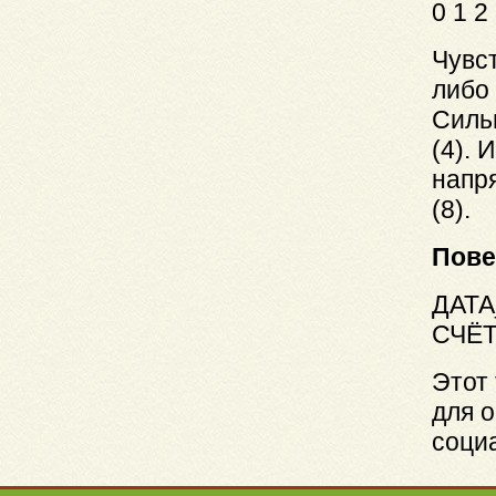
0 1 2
Чувст
либо 
Силь
(4).
напря
(8).
Пове
ДАТА
СЧЁТ
Этот 
для 
соци