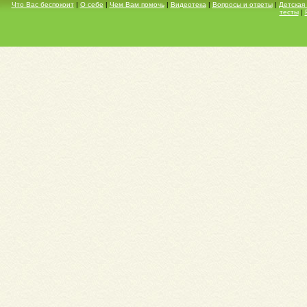
Что Вас беспокоит
|
О себе
|
Чем Вам помочь
|
Видеотека
|
Вопросы и ответы
|
Детская
тесты
|