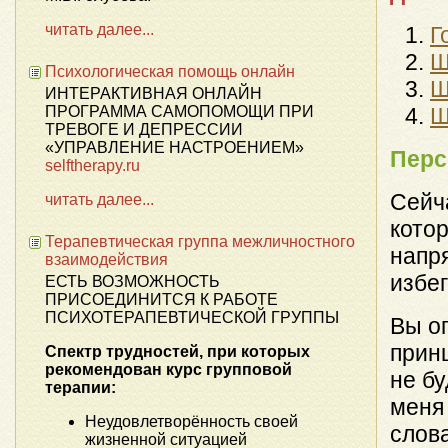
читать далее...
Г
Ш
Психологическая помощь онлайн
Ш
ИНТЕРАКТИВНАЯ ОНЛАЙН
ПРОГРАММА САМОПОМОЩИ ПРИ
Ш
ТРЕВОГЕ И ДЕПРЕССИИ
«УПРАВЛЕНИЕ НАСТРОЕНИЕМ»
Перс
selftherapy.ru
Сейч
читать далее...
кото
Терапевтическая группа межличностного
напр
взаимодействия
избег
ЕСТЬ ВОЗМОЖНОСТЬ
ПРИСОЕДИНИТСЯ К РАБОТЕ
ПСИХОТЕРАПЕВТИЧЕСКОЙ ГРУППЫ
Вы о
принц
Спектр трудностей, при которых
рекомендован курс групповой
не бу
терапии:
меня
Неудовлетворённость своей
слов
жизненной ситуацией