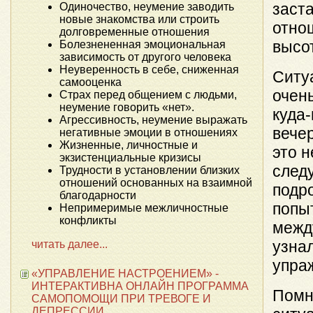
заста
Одиночество, неумение заводить
новые знакомства или строить
отно
долговременные отношения
высо
Болезнененная эмоциональная
зависимость от другого человека
Неуверенность в себе, сниженная
Ситу
самооценка
очен
Страх перед общением с людьми,
неумение говорить «нет».
куда-
Агрессивность, неумение выражать
вечер
негативные эмоции в отношениях
Жизненные, личностные и
это 
экзистенциальные кризисы
следу
Трудности в установлении близких
отношений основанных на взаимной
подр
благодарности
попы
Непримеримые межличностные
конфликты
межд
узна
читать далее...
упра
«УПРАВЛЕНИЕ НАСТРОЕНИЕМ» -
ИНТЕРАКТИВНА ОНЛАЙН ПРОГРАММА
Помн
САМОПОМОЩИ ПРИ ТРЕВОГЕ И
ДЕПРЕССИИ