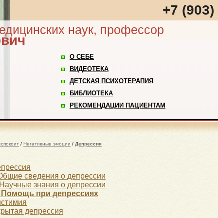
+7 (903)
медицинских наук, профессор
ович
О СЕБЕ
ВИДЕОТЕКА
ДЕТСКАЯ ПСИХОТЕРАПИЯ
БИБЛИОТЕКА
РЕКОМЕНДАЦИИ ПАЦИЕНТАМ
еспокоит
/
Негативные эмоции
/
Депрессия
прессия
 Общие сведения о депрессии
. Научные знания о депрессии
I. Помощь при депрессиях
истимия
рытая депрессия