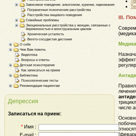
Тр
Зависимое поведение: алкоголизм, курение, наркомания
Те
Пограничные психические расстройства
Расстройства пищевого поведения
III. П
Семейные проблемы
Эмоциональные расстройства у женщин, связанные с
Соврем
беременностью и менструальным циклом
(медика
Хроническая усталость
Вегето-сосудистая дистония
Медика
О себе
Чем Вам помочь
Назнач
Видеотека
эффекти
Вопросы и ответы
регуляр
Детская психотерапия
Как записаться на прием
Антиде
Библиотека
Психологические тесты
Правиль
Рекомендации пациентам
лечения
антиде
Депрессия
трицикл
число а
Записаться на прием:
Основн
побочны
*
Имя :
относят
(февари
E-mail :