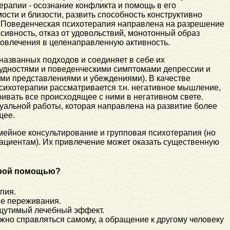
ерапии - осознание конфликта и помощь в его
ости и близости, развить способность конструктивно
. Поведенческая психотерапия направлена на разрешение
сивность, отказ от удовольствий, монотонный образ
овлечения в целенаправленную активность.
названных подходов и соединяет в себе их
рудностями и поведенческими симптомами депрессии и
ыми представлениями и убеждениями). В качестве
сихотерапии рассматривается т.н. негативное мышление,
ивать все происходящее с ними в негативном свете.
альной работы, которая направлена на развитие более
щее.
йное консультирование и групповая психотерапия (но
ациентам). Их привлечение может оказать существенную
крой помощью?
пия.
ые переживания.
 ощутимый лечебный эффект.
ужно справляться самому, а обращение к другому человеку