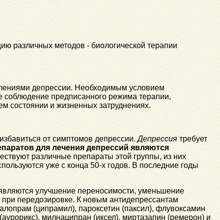
ию различных методов - биологической терапии
влениями депрессии. Необходимым условием
ое соблюдение предписанного режима терапии,
оем состоянии и жизненных затруднениях.
избавиться от симптомов депрессии.
Депрессия
требует
паратов для лечения депрессий являются
ествуют различные препараты этой группы, из них
пользуются уже с конца 50-х годов. В последние годы
являются улучшение переносимости, уменьшение
ь при передозировке. К новым антидепрессантам
талопрам (ципрамил), пароксетин (паксил), флувоксамин
(аурорикс), милнаципран (иксел), миртазапин (ремерон) и