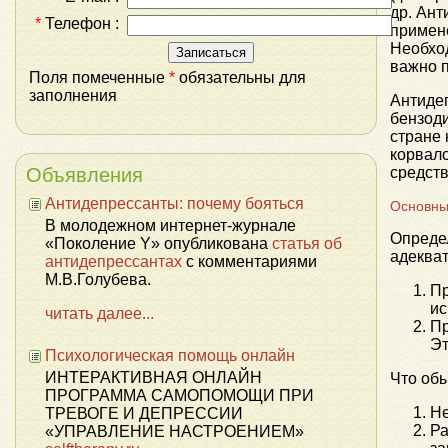
др. Ан
*
Телефон :
примене
Необход
важно п
Поля помеченные
*
обязательны для
заполнения
Антиде
бензоди
стране 
корвал
Объявления
средст
Антидепрессанты: почему бояться
Основны
В молодежном интернет-журнале
Определ
«Поколение Y» опубликована
статья об
адекват
антидепрессантах
с комментариями
М.В.Голубева.
Пр
ис
читать далее...
Пр
Эт
Психологическая помощь онлайн
ИНТЕРАКТИВНАЯ ОНЛАЙН
Что об
ПРОГРАММА САМОПОМОЩИ ПРИ
Не
ТРЕВОГЕ И ДЕПРЕССИИ
Ра
«УПРАВЛЕНИЕ НАСТРОЕНИЕМ»