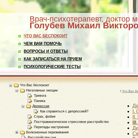
Врач-психотерапевт, доктор 
Голубев
Михаил Виктор
ЧТО ВАС БЕСПОКОИТ
ЧЕМ ВАМ ПОМОЧЬ
ВОПРОСЫ И ОТВЕТЫ
КАК ЗАПИСАТЬСЯ НА ПРИЕМ
ПСИХОЛОГИЧЕСКИЕ ТЕСТЫ
Что Вас беспокоит
Негативные эмоции
/
Что Вас б
Тревога
Паника
Де
Депрессия
I.
Как справиться с депрессией?
II
Страх, фобия
Посттравматическое стрессовое расстройство
II
Перепады настроения
Д
Болезненные переживания
Ск
Расстройства сна