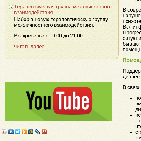
Терапевтическая группа межличностного
В совр
взаимодействия
нарушен
Набор в новую терапевтическую группу
психоте
межличностного взаимодействия.
Вся инф
Профес
Воскресенье с 19:00 до 21:00
ситуаци
бывают 
читать далее...
помощью
Помощь
Поддерж
депрес
В связи
по
вм
ди
ис
кр
чт
ст
жи