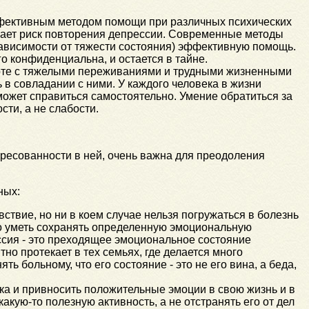
фективным методом помощи при различных психических
ижает риск повторения депрессии. Современные методы
зависимости от тяжести состояния) эффективную помощь.
о конфиденциальна, и остается в тайне.
оте с тяжелыми переживаниями и трудными жизненными
 в совладании с ними. У каждого человека в жизни
 может справиться самостоятельно. Умение обратиться за
ти, а не слабости.
ересованности в ней, очень важна для преодоления
ных:
вствие, но ни в коeм случае нельзя погружаться в болезнь
но уметь сохранять определенную эмоциональную
ссия - это преходящее эмоциональное состояние
но протекает в тех семьях, где делается много
ть больному, что его состояние - это не его вина, а беда,
ека и привносить положительные эмоции в свою жизнь и в
акую-то полезную активность, а не отстранять его от дел