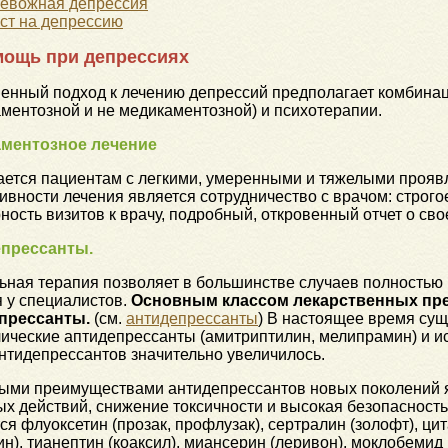
евожная депрессия
ст на депрессию
омощь при депрессиях
енный подход к лечению депрессий предполагает комбинац
ментозной и не медикаментозной) и психотерапии.
ментозное лечение
ается пациентам с легкими, умеренными и тяжелыми проя
вности лечения является сотрудничество с врачом: строг
ность визитов к врачу, подробный, откровенный отчет о св
прессанты.
ная терапия позволяет в большинстве случаев полностью 
 у специалистов.
Основным классом лекарственных пре
прессанты.
(см.
антидепрессанты
) В настоящее время сущ
ические аптидепрессанты (амитриптилин, мелипрамин) и ис
нтидепрессантов значительно увеличилось.
ыми преимуществами антидепрессантов новых поколений 
х действий, снижение токсичности и высокая безопасност
ся флуоксетин (прозак, профлузак), сертралин (золофт), ци
н), тианептин (коаксил), миансерин (леривон), моклобемид 