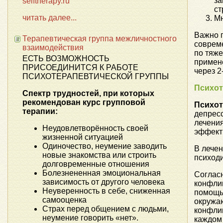
за
selftherapy.ru
ст
читать далее...
Мн
Важно 
Терапевтическая группа межличностного
соврем
взаимодействия
по тяж
ЕСТЬ ВОЗМОЖНОСТЬ
примене
ПРИСОЕДИНИТСЯ К РАБОТЕ
через 2
ПСИХОТЕРАПЕВТИЧЕСКОЙ ГРУППЫ
Психот
Спектр трудностей, при которых
рекомендован курс групповой
Психот
терапии:
депресс
лечени
Неудовлетворённость своей
эффекти
жизненной ситуацией
Одиночество, неумение заводить
В лече
новые знакомства или строить
психоди
долговременные отношения
Болезнененная эмоциональная
Соглас
зависимость от другого человека
конфли
Неуверенность в себе, сниженная
помощь 
самооценка
окружаю
Страх перед общением с людьми,
конфлик
неумение говорить «нет».
каждом