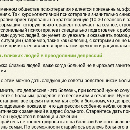
еменном обществе психотерапия является признанным, эф
иях. Так, курс когнитивной психотерапии значительно сн
рапии ориентированы на краткосрочную (10-30 сеансов в 
ормация, которую психотерапевт получает на сеансе, строг
сиональный психотерапевт специально подготовлен к раб
ями других людей, он умеет их уважать и оказывать помощь
ситуации (например, такие как болезнь), с которыми он не
 и принять ее является признаком зрелости и рациональнос
 близких людей в преодолении депрессий
ка близких людей, даже когда больной не выражает заинт
сии.
 с этим можно дать следующие советы родственникам боль
мните, что депрессия - это болезнь, при которой нужно сочу
есте с больным, разделяя его пессимизм и отчаяние. Нуж
станцию, все время напоминая себе и больному, что депре
следования показали, что депрессия особенно неблагоприят
итических замечаний в адрес больного. Старайтесь дать поня
о он нуждается в помощи и лечении
арайтесь не концентрироваться на болезни близкого челов
знь семьи. По возможности старайтесь вовлечь больного в к