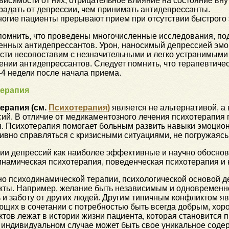
висимости от них, отрицательное влияние на состояние вн
радать от депрессии, чем принимать антидепрессанты.
огие пациенты прерывают прием при отсутствии быстрого 
помнить, что проведены многочисленные исследования, п
енных антидепрессантов. Урон, наносимый депрессией эмо
ести несопоставим с незначительными и легко устранимыми
нии антидепрессантов. Следует помнить, что терапевтиче
-4 недели после начала приема.
ерапия
ерапия (см.
Психотерапия)
является не альтернативой, 
ий. В отличие от медикаментозного лечения психотерапия 
я. Психотерапия помогает больным развить навыки эмоцио
вно справляться с кризисными ситуациями, не погружаясь
нии депрессий как наиболее эффективные и научно обоснов
намическая психотерапия, поведенческая психотерапия и 
но психодинамической терапии, психологической основой 
кты. Например, желание быть независимым и одновременно
и заботу от других людей. Другим типичным конфликтом яв
щих в сочетании с потребностью быть всегда добрым, хоро
тов лежат в истории жизни пациента, которая становится 
 индивидуальном случае может быть свое уникальное соде