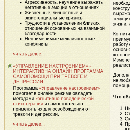
Агрессивность, неумение выражать
необход
негативные эмоции в отношениях
констру
Жизненные, личностные и
выражат
экзистенциальные кризисы
текущих
Трудности в установлении близких
жизни,
отношений основанных на взаимной
благодарности
Когнити
Непримеримые межличностные
преиму
конфликты
работу 
основно
читать далее...
которое
Измене
реалист
«УПРАВЛЕНИЕ НАСТРОЕНИЕМ» -
ИНТЕРАКТИВНА ОНЛАЙН ПРОГРАММА
Дополн
САМОПОМОЩИ ПРИ ТРЕВОГЕ И
не люб
ДЕПРЕССИИ
помощь 
Программа
«Управление настроением»
помогает в онлайн режиме овладеть
Что об
методами
когнитивно-поведенческой
психотерапии
и самостоятельно
Ни
применять их для освобождения от
Ст
тревоги и депрессии.
Ск
читать далее...
Пр
яв