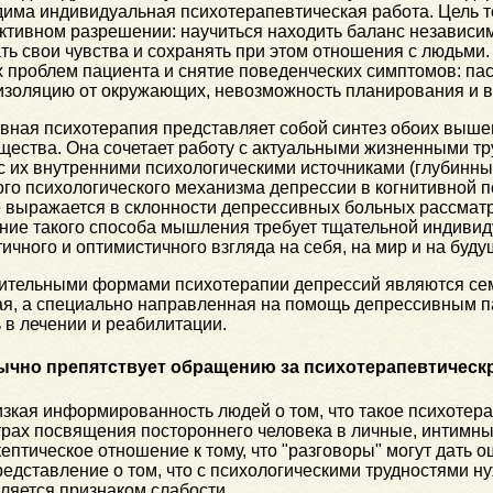
има индивидуальная психотерапевтическая работа. Цель т
ктивном разрешении: научиться находить баланс независим
ь свои чувства и сохранять при этом отношения с людьми
 проблем пациента и снятие поведенческих симптомов: пас
 изоляцию от окружающих, невозможность планирования и в
вная психотерапия представляет собой синтез обоих выше
щества. Она сочетает работу с актуальными жизненными т
с их внутренними психологическими источниками (глубинн
го психологического механизма депрессии в когнитивной п
 выражается в склонности депрессивных больных рассматр
ние такого способа мышления требует тщательной индивиду
ичного и оптимистичного взгляда на себя, на мир и на буду
ительными формами психотерапии депрессий являются семе
ая, а специально направленная на помощь депрессивным п
в лечении и реабилитации.
ычно препятствует обращению за психотерапевтичес
зкая информированность людей о том, что такое психотера
рах посвящения постороннего человека в личные, интимн
ептическое отношение к тому, что "разговоры" могут дать
едставление о том, что с психологическими трудностями н
ляется признаком слабости.