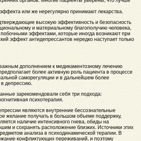
утренних органов. Многие пациенты уверены, что лучше
эффекта или же нерегулярно принимают лекарства.
одтверждающие высокую эффективность и безопасность
циональному и материальному благополучию человека,
 побочными эффектами, которые иногда возникают при
ский эффект антидепрессантов нередко наступает только
а важным дополнением к медикаментозному лечению
предполагает более активную роль пациента в процессе
нальной саморегуляции и в дальнейшем более
 в депрессию.
анные зарекомендовали себя три подхода:
когнитивная психотерапия.
депрессии являются внутренние бессознательные
е желание получать в большом объеме поддержку,
ляется наличие интенсивного гнева, обиды на
шим и сохранять расположение близких. Источники этих
предметом анализа в психодинамической терапии. В
ржание конфликтующих переживаний, и поэтому