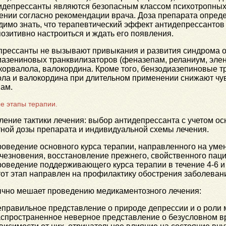
тидепрессанты являются безопасным классом психотропных
нии согласно рекомендации врача. Доза препарата опреде
имо знать, что терапевтический эффект антидепрессантов
озитивно настроиться и ждать его появления.
прессанты не вызывают привыкания и развития синдрома о
азениновых транквилизаторов (феназепам, реланиум, элен
корвалола, валокордина. Кроме того, бензодиазепиновые 
ола и валокордина при длительном применении снижают чу
вам.
е этапы терапии.
ение тактики лечения: выбор антидепрессанта с учетом о
ной дозы препарата и индивидуальной схемы лечения.
оведение основного курса терапии, направленного на уме
чезновения, восстановление прежнего, свойственного паци
оведение поддерживающего курса терапии в течение 4-6 и
от этап направлен на профилактику обострения заболеван
ычно мешает проведению медикаментозного лечения:
правильное представление о природе депрессии и о роли 
спространенное неверное представление о безусловном в