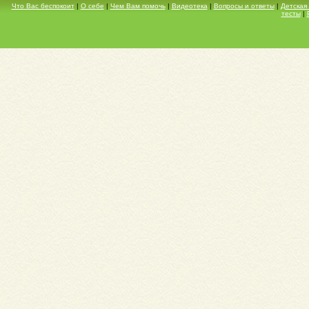
Что Вас беспокоит
|
О себе
|
Чем Вам помочь
|
Видеотека
|
Вопросы и ответы
|
Детская
тесты
|