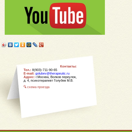
Контакты:
Тел.:
8(903)-711-90-65
E-mail:
golubev@therapeutic.ru
Адрес:
г.Москва, Волков переулок,
д. 4,
психотерапевт Голубев М.В.
схема проезда