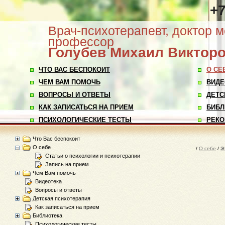
+7
Врач-психотерапевт, доктор м
профессор
Голубев
Михаил Виктор
ЧТО ВАС БЕСПОКОИТ
О СЕ
ЧЕМ ВАМ ПОМОЧЬ
ВИДЕ
ВОПРОСЫ И ОТВЕТЫ
ДЕТС
КАК ЗАПИСАТЬСЯ НА ПРИЕМ
БИБЛ
ПСИХОЛОГИЧЕСКИЕ ТЕСТЫ
РЕКО
Что Вас беспокоит
О себе
/
О себе
/
Э
Статьи о психологии и психотерапии
Запись на прием
Чем Вам помочь
Видеотека
Вопросы и ответы
Детская психотерапия
Как записаться на прием
Библиотека
Психологические тесты