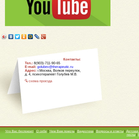
Контакты:
Тел.:
8(903)-711-90-65
E-mail:
golubev@therapeutic.ru
Адрес:
г.Москва, Волков переулок,
д. 4,
психотерапевт Голубев М.В.
схема проезда
Что Вас беспокоит
|
О себе
|
Чем Вам помочь
|
Видеотека
|
Вопросы и ответы
|
Детская
тесты
|