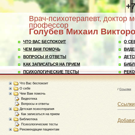
+7
Врач-психотерапевт, доктор м
профессор
Голубев
Михаил Виктор
ЧТО ВАС БЕСПОКОИТ
О СЕ
ЧЕМ ВАМ ПОМОЧЬ
ВИДЕ
ВОПРОСЫ И ОТВЕТЫ
ДЕТС
КАК ЗАПИСАТЬСЯ НА ПРИЕМ
БИБЛ
ПСИХОЛОГИЧЕСКИЕ ТЕСТЫ
РЕКО
Что Вас беспокоит
О себе
/
Ссылки
Чем Вам помочь
Видеотека
Ссылки
Вопросы и ответы
Детская психотерапия
Как записаться на прием
Библиотека
Добави
Психологические тесты
Рекомендации пациентам