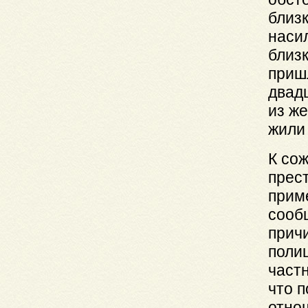
близ
наси
близ
приш
двад
из ж
жили
К со
прес
прим
сооб
причи
полиц
частн
что 
отно