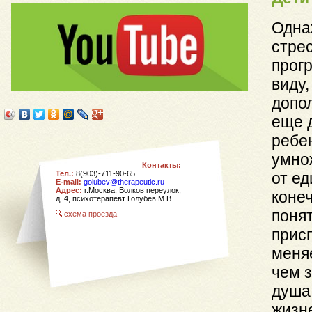
Однаж
стре
прог
виду,
допо
еще д
ребе
умно
Контакты:
Тел.:
8(903)-711-90-65
от ед
E-mail:
golubev@therapeutic.ru
Адрес:
г.Москва, Волков переулок,
конеч
д. 4,
психотерапевт Голубев М.В.
понят
схема проезда
прис
меня
чем 
душа
жизн