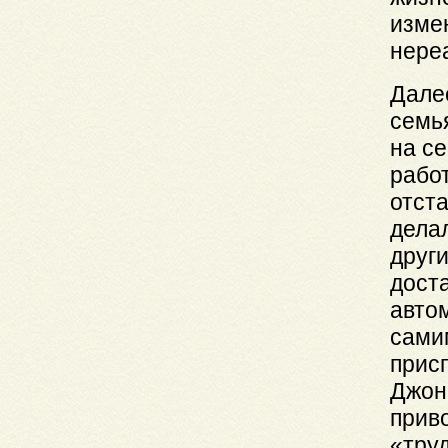
измен
нере
Далее
семья
на с
рабо
отста
дела
други
дост
авто
сами
прис
Джон
прив
«тру