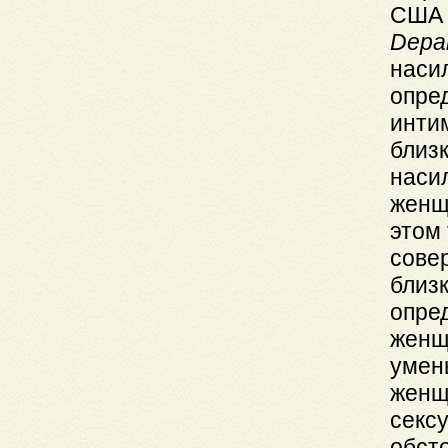
СШ
Depa
наси
опред
инти
близ
наси
женщ
этом
сове
близк
опред
женщ
умень
женщ
секс
обст