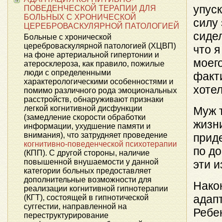
упуск
ПОВЕДЕНЧЕСКОЙ ТЕРАПИИ ДЛЯ
БОЛЬНЫХ С ХРОНИЧЕСКОЙ
силу
ЦЕРЕБРОВАСКУЛЯРНОЙ ПАТОЛОГИЕЙ
сиде
Больные с хронической
цереброваскулярной патологией (ХЦВП)
что я
на фоне артериальной гипертонии и
моего
атеросклероза, как правило, пожилые
люди с определенными
факти
характерологическими особенностями и
хотел
помимо различного рода эмоциональных
расстройств, обнаруживают признаки
легкой когнитивной дисфункции
Муж 
(замедление скорости обработки
жизн
информации, ухудшение памяти и
внимания), что затрудняет проведение
прид
когнитивно-поведенческой психотерапии
по до
(КПП). С другой стороны, наличие
повышенной внушаемости у данной
эти и
категории больных предоставляет
дополнительные возможности для
Нако
реализации когнитивной гипнотерапии
адапт
(КГТ), состоящей в гипнотической
суггестии, направленной на
Ребе
переструктурирование