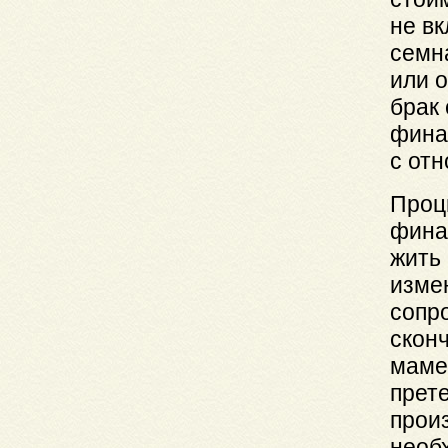
не в
семна
или 
брак 
фина
с от
Проц
финан
жить 
изме
сопр
скон
маме
прете
прои
необх