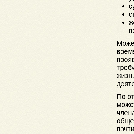
с
с
ж
п
Може
время
прояв
требу
жизнь
деят
По о
може
член
общен
почт