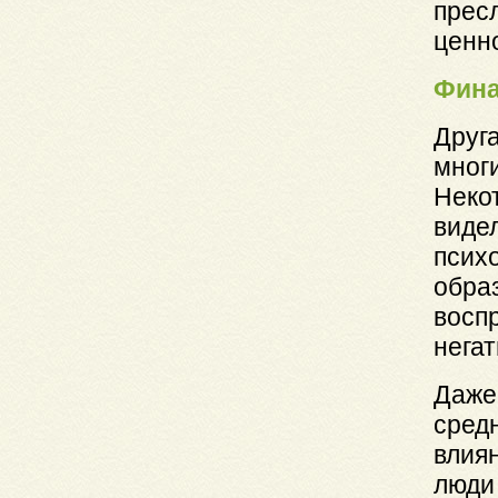
прес
ценн
Фина
Друг
мног
Некот
видел
псих
обра
воспр
нега
Даже
сред
влия
люди 