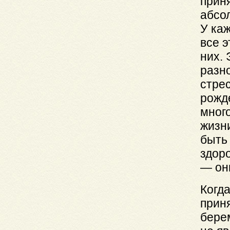
прин
абсо
У каж
все э
них.
разно
стрес
рожд
много
жизн
быть
здор
— он
Когд
прин
бере