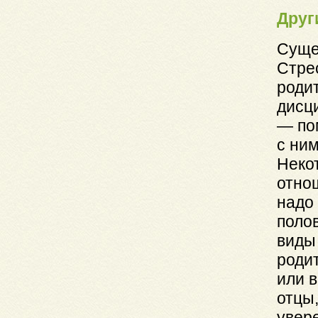
Друг
Суще
Стре
родит
дисц
— по
с ним
Неко
отно
надо 
поло
виды
роди
или в
отцы,
увере