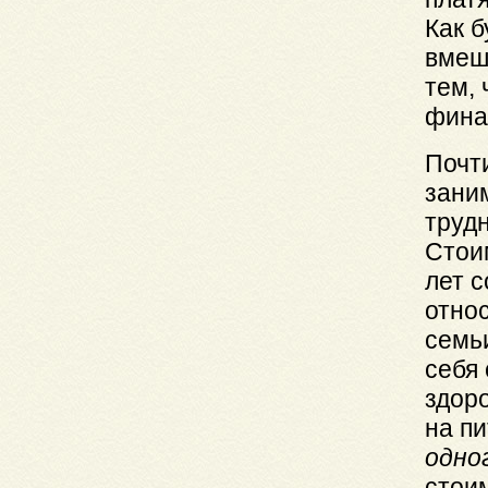
Как 
вмеш
тем,
фина
Почти
зани
труд
Стои
лет с
отно
семь
себя 
здор
на пи
одно
стоим