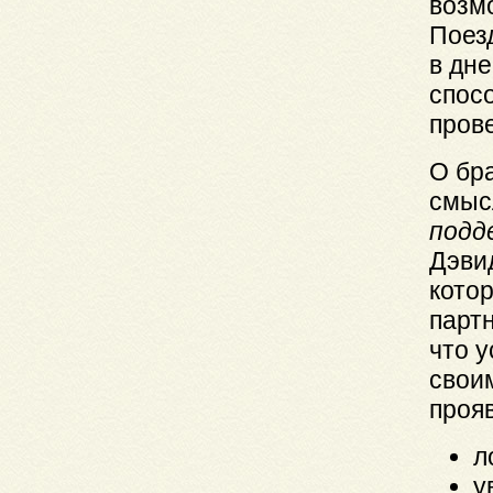
возмо
Поезд
в дне
спос
пров
О бра
смыс
подд
Дэви
котор
партн
что 
свои
проя
л
у