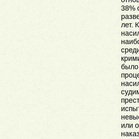
38% 
разве
лет. 
наси
наиб
среди
крим
было
проц
наси
суди
прес
испы
невы
или 
нака