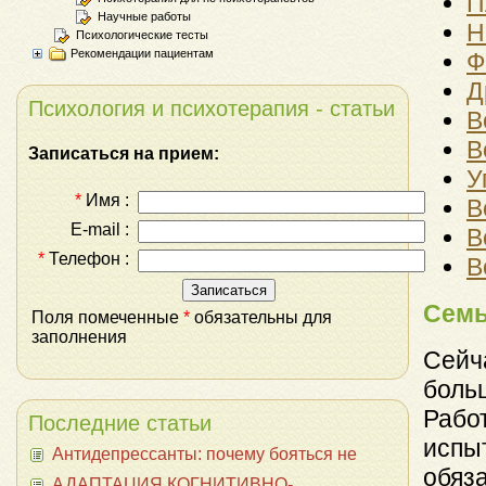
П
Научные работы
Н
Психологические тесты
Рекомендации пациентам
Ф
Д
Психология и психотерапия - статьи
В
В
Записаться на прием:
У
*
Имя :
В
E-mail :
В
*
Телефон :
В
Семь
Поля помеченные
*
обязательны для
заполнения
Сейч
боль
Рабо
Последние статьи
испы
Антидепрессанты: почему бояться не
обяза
АДАПТАЦИЯ КОГНИТИВНО-