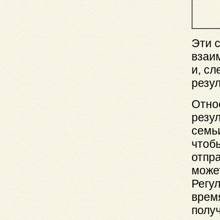
Эти 
взаи
и, сл
резул
Отно
резу
семьи
чтобы
отпра
може
Регу
врем
получ