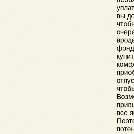
уплат
вы до
чтоб
очер
врод
фонд
купи
комф
прио
отпус
чтоб
Возм
привы
все 
Поэт
потен