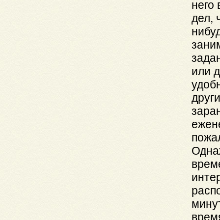
него 
дел, 
нибуд
зани
зада
или д
удоб
друг
зара
ежен
пожал
Одна
врем
инте
распо
мину
время