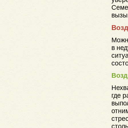
Семе
вызы
Возд
Можн
в нед
ситу
сост
Возд
Нехв
где р
выпо
отним
стрес
стол