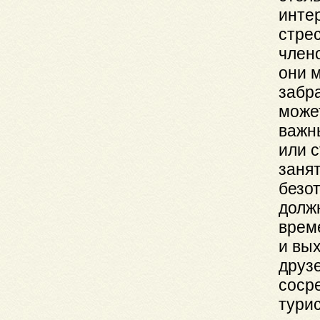
инте
стре
член
они м
забра
может
важн
или 
заня
безо
долж
врем
и вых
друз
сосре
тури