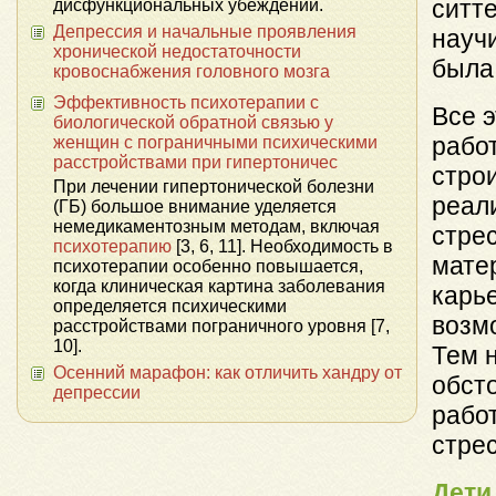
ситт
дисфункциональных убеждений.
Депрессия и начальные проявления
науч
хронической недостаточности
была 
кровоснабжения головного мозга
Эффективность психотерапии с
Все э
биологической обратной связью у
рабо
женщин с пограничными психическими
расстройствами при гипертоничес
стро
При лечении гипертонической болезни
реал
(ГБ) большое внимание уделяется
немедикаментозным методам, включая
стрес
психотерапию
[3, 6, 11]. Необходимость в
мате
психотерапии особенно повышается,
когда клиническая картина заболевания
карье
определяется психическими
возмо
расстройствами пограничного уровня [7,
10].
Тем н
Осенний марафон: как отличить хандру от
обсто
депрессии
рабо
стрес
Дети