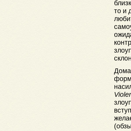
близк
то и 
любит
само
ожид
конт
злоу
скло
Дома
форм
наси
Viol
злоу
всту
жела
(обзы