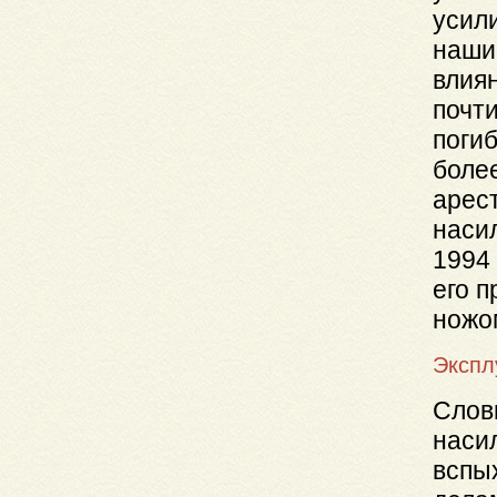
усил
наши
влиян
почти
погиб
более
арес
насил
1994 
его п
ножо
Экспл
Слов
наси
вспых