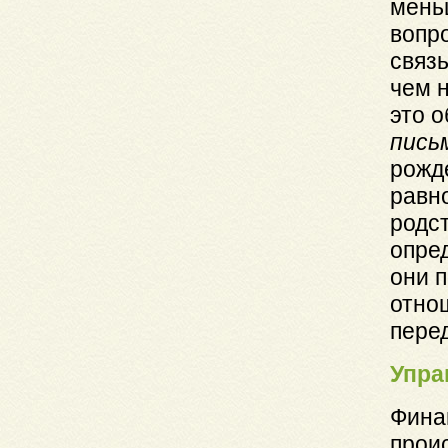
мень
вопр
связ
чем 
это о
пись
рожде
равн
родс
опред
они п
отно
перед
Упра
Фина
проис