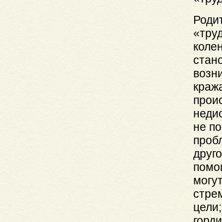
Родит
«труд
колен
стано
возни
краж
прои
неди
не по
проб
друг
помо
могу
стре
цели;
горди