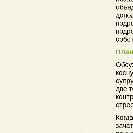
объе
допо
подр
подр
собс
План
Обсу
косну
супр
две 
конт
стрес
Когд
зачат