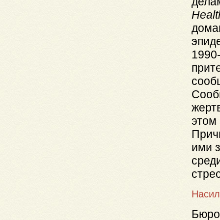
дела
Heal
домаш
эпид
1990-
прит
сооб
Сооб
жерт
этом
Прич
ими 
сред
стрес
Насил
Бюро