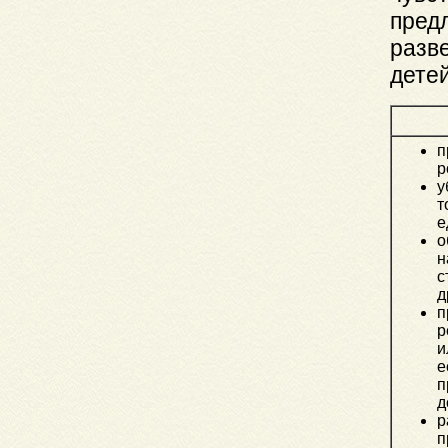
пред
разв
детей
п
р
у
т
е
о
н
с
д
п
р
и
е
п
д
р
п