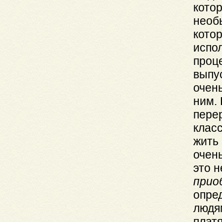
кото
необ
кото
испо
проц
выпу
очень
ним.
пере
клас
жить
очен
это 
прио
опре
людям
плат