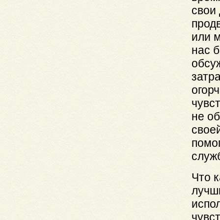
свои 
продв
или м
нас 
обсу
затра
огорч
чувст
не о
свое
помо
служ
Что к
лучши
испо
чувс