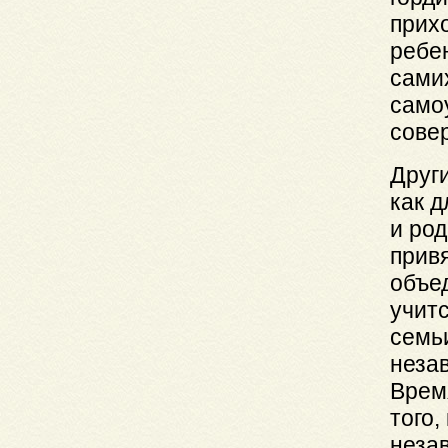
прих
ребе
сами
само
сове
Други
как д
и ро
прив
объе
учит
семь
неза
Врем
того,
неза