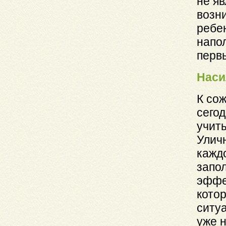
не я
возн
ребе
напо
первы
Наси
К сож
сегод
учит
Улич
каждо
запол
эффе
котор
ситу
уже 